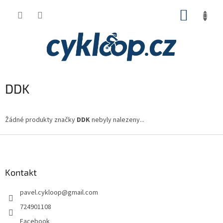
Přejít
NÁKUP
na
obsah
KOŠÍK
DDK
Žádné produkty značky
DDK
nebyly nalezeny...
Z
á
p
a
Kontakt
t
pavel.cykloop
@
gmail.com
í
724901108
Facebook