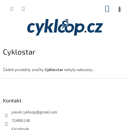
Přejít
NÁKUP
na
obsah
KOŠÍK
Cyklostar
Žádné produkty značky
Cyklostar
nebyly nalezeny...
Z
á
p
a
Kontakt
t
pavel.cykloop
@
gmail.com
í
724901108
Facebook