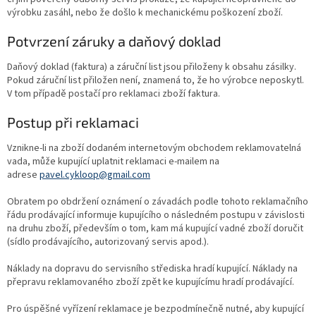
výrobku zasáhl, nebo že došlo k mechanickému poškození zboží.
Potvrzení záruky a daňový doklad
Daňový doklad (faktura) a záruční list jsou přiloženy k obsahu zásilky.
Pokud záruční list přiložen není, znamená to, že ho výrobce neposkytl.
V tom případě postačí pro reklamaci zboží faktura.
Postup při reklamaci
Vznikne-li na zboží dodaném internetovým obchodem reklamovatelná
vada, může kupující uplatnit reklamaci e-mailem na
adrese
pavel.cykloop@gmail.com
Obratem po obdržení oznámení o závadách podle tohoto reklamačního
řádu prodávající informuje kupujícího o následném postupu v závislosti
na druhu zboží, především o tom, kam má kupující vadné zboží doručit
(sídlo prodávajícího, autorizovaný servis apod.).
Náklady na dopravu do servisního střediska hradí kupující. Náklady na
přepravu reklamovaného zboží zpět ke kupujícímu hradí prodávající.
Pro úspěšné vyřízení reklamace je bezpodmínečně nutné, aby kupující