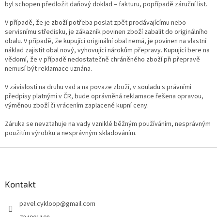
byl schopen předložit daňový doklad – fakturu, popřípadě záruční list.
V případě, že je zboží potřeba poslat zpět prodávajícímu nebo
servisnímu středisku, je zákazník povinen zboží zabalit do originálního
obalu. V případě, že kupující originální obal nemá, je povinen na vlastní
náklad zajistit obal nový, vyhovující nárokům přepravy. Kupující bere na
vědomí, že v případě nedostatečně chráněného zboží při přepravě
nemusí být reklamace uznána.
V závislosti na druhu vad a na povaze zboží, v souladu s právními
předpisy platnými v ČR, bude oprávněná reklamace řešena opravou,
výměnou zboží či vrácením zaplacené kupní ceny.
Záruka se nevztahuje na vady vzniklé běžným používáním, nesprávným
použitím výrobku a nesprávným skladováním.
Z
á
p
a
Kontakt
t
pavel.cykloop
@
gmail.com
í