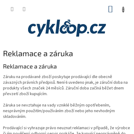
Přejít
NÁKUP
na
obsah
KOŠÍK
Reklamace a záruka
Reklamace a záruka
Záruku na prodávané zboží poskytuje prodávající dle obecně
závazných právních předpisů. Není-li uvedeno jinak, je záruční doba na
produkty všech značek 24 měsíců. Záruční doba začíná běžet dnem
převzetí zboží kupujícím.
Záruka se nevztahuje na vady vzniklé běžným opotřebením,
nesprávným použitím/používáním zboží nebo jeho nevhodným
skladováním.
Prodávající si vyhrazuje právo neuznat reklamaci v případě, že výrobce
či jím pověřený odborný servis prokáže, že kupující neoprávněně do