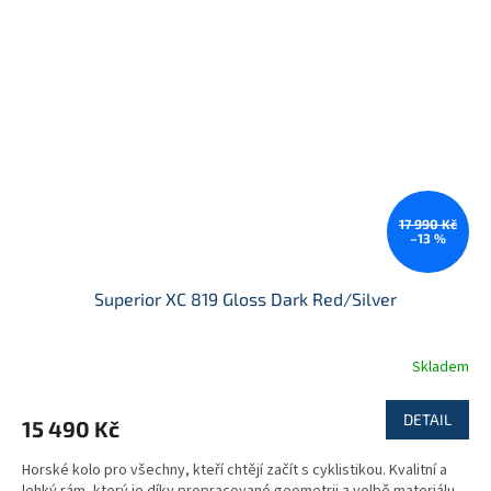
17 990 Kč
–13 %
Superior XC 819 Gloss Dark Red/Silver
Skladem
DETAIL
15 490 Kč
Horské kolo pro všechny, kteří chtějí začít s cyklistikou. Kvalitní a
lehký rám, který je díky propracované geometrii a volbě materiálu