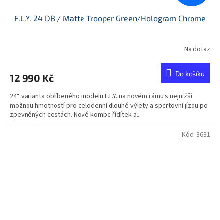
F.L.Y. 24 DB / Matte Trooper Green/Hologram Chrome
Na dotaz
Do košíku
12 990 Kč
24“ varianta oblíbeného modelu F.L.Y. na novém rámu s nejnižší
možnou hmotností pro celodenní dlouhé výlety a sportovní jízdu po
zpevněných cestách. Nové kombo řídítek a...
Kód:
3631