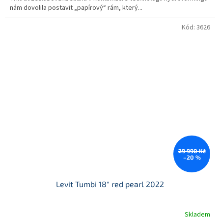
nám dovolila postavit „papírový“ rám, který...
Kód:
3626
29 990 Kč
–20 %
Levit Tumbi 18" red pearl 2022
Skladem