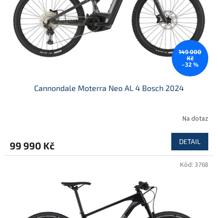
o
d
u
k
t
149 000
ů
Kč
–32 %
Cannondale Moterra Neo AL 4 Bosch 2024
Na dotaz
DETAIL
99 990 Kč
Kód:
3768