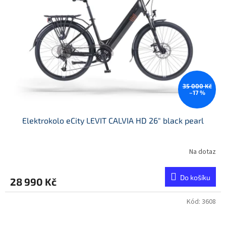
35 000 Kč
–17 %
Elektrokolo eCity LEVIT CALVIA HD 26" black pearl
Na dotaz
Do košíku
28 990 Kč
Kód:
3608