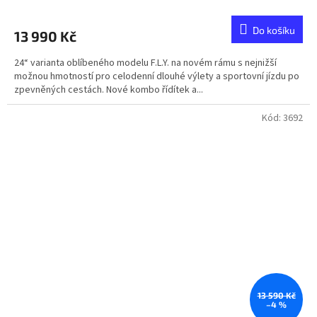
Do košíku
13 990 Kč
24“ varianta oblíbeného modelu F.L.Y. na novém rámu s nejnižší
možnou hmotností pro celodenní dlouhé výlety a sportovní jízdu po
zpevněných cestách. Nové kombo řídítek a...
Kód:
3692
13 590 Kč
–4 %