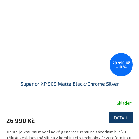
29 990 Kč
–10 %
Superior XP 909 Matte Black/Chrome Silver
Skladem
DETAIL
26 990 Kč
XP 909 je vstupní model nové generace rámu na závodním hliníku.
Třikrát zeslabovaná slitina v kombinaci s technologií hydroformingu