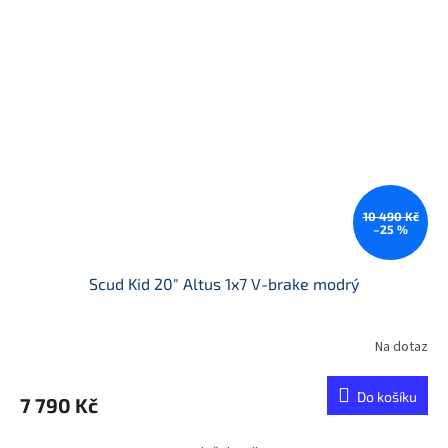
10 490 Kč
–25 %
Scud Kid 20" Altus 1x7 V-brake modrý
Na dotaz
Do košíku
7 790 Kč