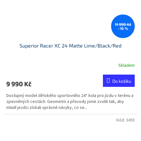
11 990 Kč
–16 %
Superior Racer XC 24 Matte Lime/Black/Red
Skladem
Do košíku
9 990 Kč
Dostupný model dětského sportovního 24“ kola pro jízdu v terénu a
zpevněných cestách. Geometrii a převody jsme zvolili tak, aby
mladí jezdci získali správné návyky, co se...
Kód:
3493