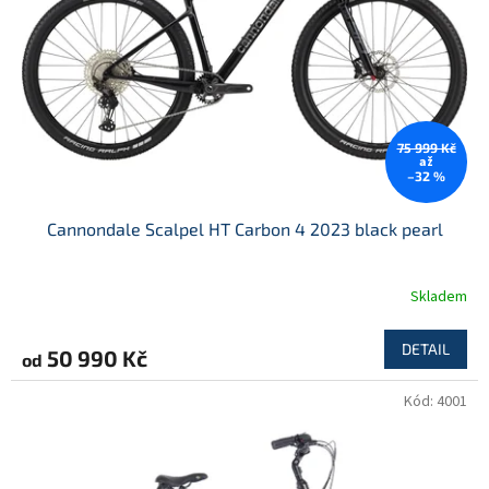
75 999 Kč
až
–32 %
Cannondale Scalpel HT Carbon 4 2023 black pearl
Skladem
DETAIL
50 990 Kč
od
Kód:
4001