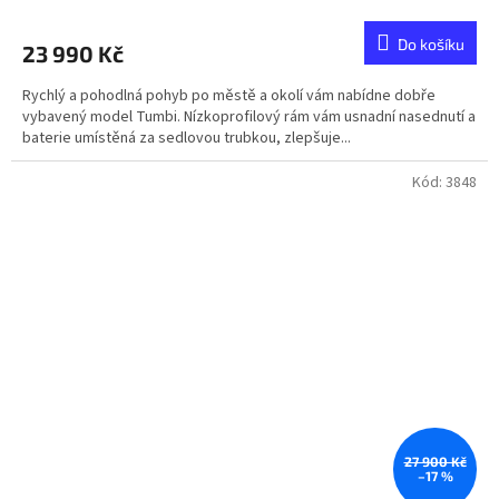
Do košíku
23 990 Kč
Rychlý a pohodlná pohyb po městě a okolí vám nabídne dobře
vybavený model Tumbi. Nízkoprofilový rám vám usnadní nasednutí a
baterie umístěná za sedlovou trubkou, zlepšuje...
Kód:
3848
27 900 Kč
–17 %