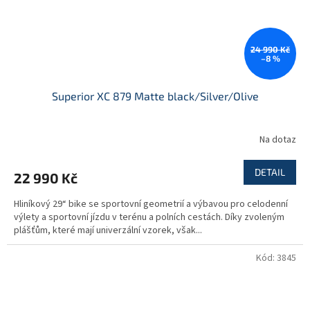
24 990 Kč
–8 %
Superior XC 879 Matte black/Silver/Olive
Na dotaz
DETAIL
22 990 Kč
Hliníkový 29“ bike se sportovní geometrií a výbavou pro celodenní
výlety a sportovní jízdu v terénu a polních cestách. Díky zvoleným
plášťům, které mají univerzální vzorek, však...
Kód:
3845