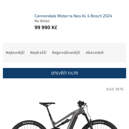
Cannondale Moterra Neo AL 4 Bosch 2024
Na dotaz
99 990 Kč
Ř
a
Nejlevnější
Nejdražší
Nejprodávanější
Abecedně
z
e
n
OTEVŘÍT FILTR
í
p
V
Kód:
3876
r
ý
o
p
d
i
u
s
k
p
t
r
ů