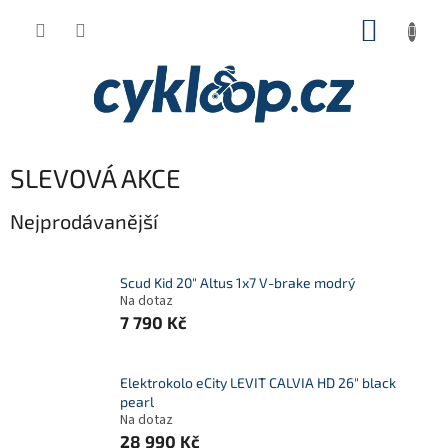
Přejít
NÁKUP
na
obsah
KOŠÍK
SLEVOVÁ AKCE
Nejprodávanější
Scud Kid 20" Altus 1x7 V-brake modrý
Na dotaz
7 790 Kč
Elektrokolo eCity LEVIT CALVIA HD 26" black
pearl
Na dotaz
28 990 Kč