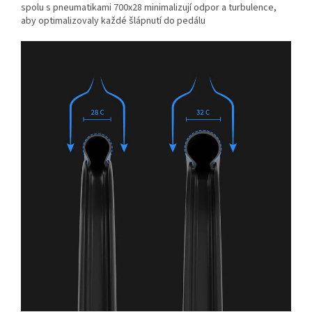
spolu s pneumatikami 700x28 minimalizují odpor a turbulence,
aby optimalizovaly každé šlápnutí do pedálu