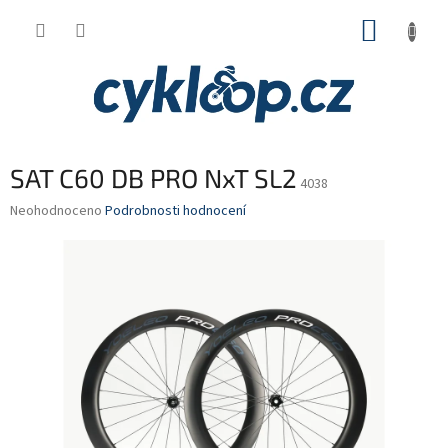
Přejít
NÁKUP
na
obsah
KOŠÍK
SAT C60 DB PRO NxT SL2
4038
Průměrné
Neohodnoceno
Podrobnosti hodnocení
hodnocení
produktu
je
0,0
z
5
hvězdiček.