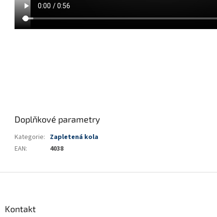
Doplňkové parametry
Kategorie
:
Zapletená kola
EAN
:
4038
Z
á
p
a
Kontakt