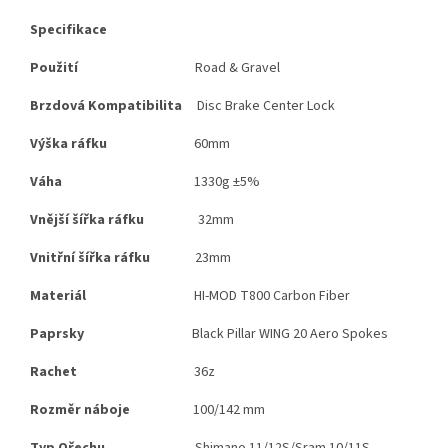
Specifikace
Použití
Road & Gravel
Brzdová Kompatibilita
Disc Brake
Center Lock
Výška ráfku
60mm
Váha
1330g ±5%
Vnější šířka ráfku
32mm
Vnitřní šířka ráfku
23mm
Materiál
HI-MOD T800 Carbon Fiber
Paprsky
Black Pillar WING 20 Aero Spokes
Rachet
36z
Rozměr náboje
100/142 mm