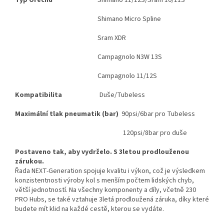
Typ Ořechu
Shimano 11/12S/Sram 10/11S
Shimano Micro Spline
Sram XDR
Campagnolo N3W 13S
Campagnolo 11/12S
Kompatibilita
Duše/Tubeless
Maximální tlak pneumatik (bar)
90psi/6bar pro Tubeless
120psi/8bar pro duše
Postaveno tak, aby vydrželo. S 3letou prodlouženou
zárukou.
Řada NEXT-Generation spojuje kvalitu i výkon, což je výsledkem
konzistentnosti výroby kol s menším počtem lidských chyb,
větší jednotností. Na všechny komponenty a díly, včetně 230
PRO Hubs, se také vztahuje 3letá prodloužená záruka, díky které
budete mít klid na každé cestě, kterou se vydáte.