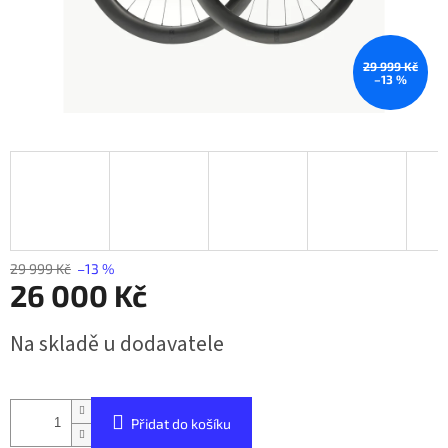
29 999 Kč
–13 %
29 999 Kč
–13 %
26 000 Kč
Měrná
Na skladě u dodavatele
cena:
Přidat do košíku