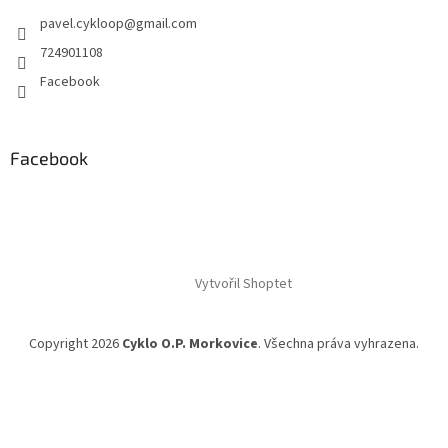
t
pavel.cykloop
@
gmail.com
í
724901108
Facebook
Facebook
Vytvořil Shoptet
Copyright 2026
Cyklo O.P. Morkovice
. Všechna práva vyhrazena.