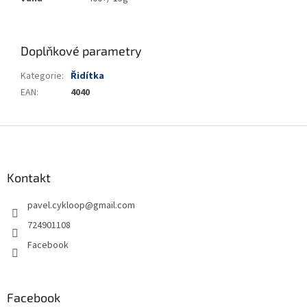
Doplňkové parametry
Kategorie
:
Řidítka
EAN
:
4040
Z
á
p
a
Kontakt
t
pavel.cykloop
@
gmail.com
í
724901108
Facebook
Facebook