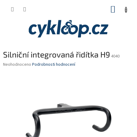
Přejít
NÁKUP
na
obsah
KOŠÍK
Silniční integrovaná řidítka H9
4040
Průměrné
Neohodnoceno
Podrobnosti hodnocení
hodnocení
produktu
je
0,0
z
5
hvězdiček.