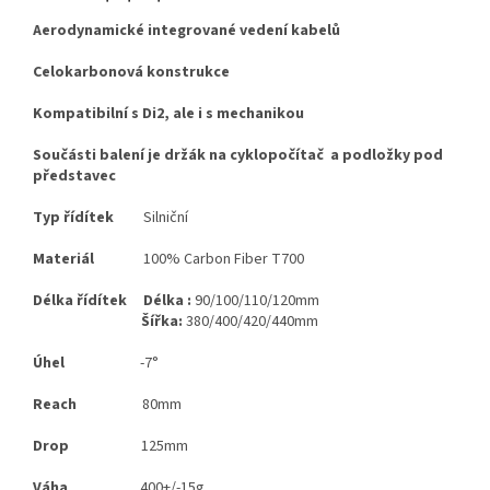
Aerodynamické integrované vedení kabelů
Celokarbonová konstrukce
Kompatibilní s Di2, ale i s mechanikou
Součásti balení je držák na cyklopočítač a podložky pod
představec
Typ řídítek
Silniční
Materiál
100% Carbon Fiber T700
Délka řídítek Délka :
90/100/110/120mm
Šířka:
380/400/420/440mm
Úhel
-7
°
Reach
80mm
Drop
125mm
Váha
400+/-15g