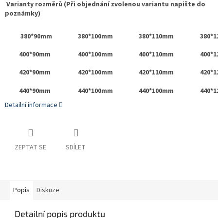
Varianty rozměrů (Při objednání zvolenou variantu napište do
poznámky)
380*90mm
380*100mm
380*110mm
380*
400*90mm
400*100mm
400*110mm
400*
420*90mm
420*100mm
420*110mm
420*
440*90mm
440*100mm
440*100mm
440*
Detailní informace
ZEPTAT SE
SDÍLET
Popis
Diskuze
Detailní popis produktu