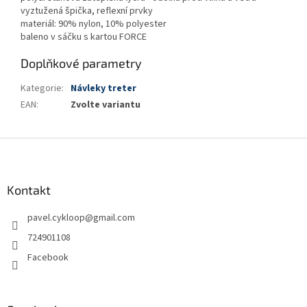
vyztužená špička, reflexní prvky
materiál: 90% nylon, 10% polyester
baleno v sáčku s kartou FORCE
Doplňkové parametry
Kategorie
:
Návleky treter
EAN
:
Zvolte variantu
Z
á
p
a
Kontakt
t
pavel.cykloop
@
gmail.com
í
724901108
Facebook