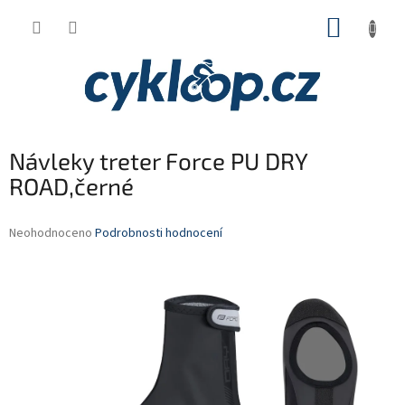
Přejít
NÁKUP
na
obsah
KOŠÍK
Návleky treter Force PU DRY
ROAD,černé
Průměrné
Neohodnoceno
Podrobnosti hodnocení
hodnocení
produktu
je
0,0
z
5
hvězdiček.