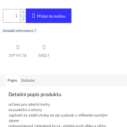
Přidat do košíku
Detailní informace
ZEPTAT SE
SDÍLET
Popis
Diskuze
Detailní popis produktu
určeno pro silniční tretry
na podešvi 2 otvory
zapínaní ze zadní strany na zip a pásek s reflexním suchým
zipem
polyuretanová zateplená lycra - odolná proti vlhku a větru