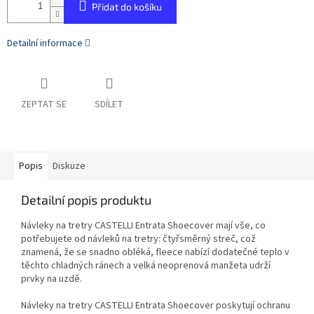
Přidat do košíku
Detailní informace
ZEPTAT SE
SDÍLET
Popis
Diskuze
Detailní popis produktu
Návleky na tretry CASTELLI Entrata Shoecover mají vše, co
potřebujete od návleků na tretry: čtyřsměrný streč, což
znamená, že se snadno obléká, fleece nabízí dodatečné teplo v
těchto chladných ránech a velká neoprenová manžeta udrží
prvky na uzdě.
Návleky na tretry CASTELLI Entrata Shoecover poskytují ochranu