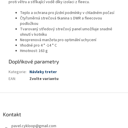
proti větru a stříkající vodě díky izolaci z fleecu.
Teplo a ochrana pro jízdní podmínky v chladném počasí
Čtyřsměrná strečová tkanina s DWR a fleecovou
podložkou
Tvarovaný středový strečový panel umožňuje snadné
ohnutí v kotníku
Neoprenová manžeta pro optimální uchycení
Vhodné pro 4 ° -14 ° C
Hmotnost: 163 g
Doplňkové parametry
Kategorie
:
Návleky treter
EAN
:
Zvolte variantu
Z
á
p
a
Kontakt
t
pavel.cykloop
@
gmail.com
í