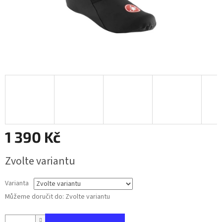
1 390 Kč
Měrná
Zvolte variantu
cena:
Varianta
Můžeme doručit do:
Zvolte variantu