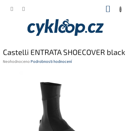
Přejít
NÁKUP
na
obsah
KOŠÍK
Castelli ENTRATA SHOECOVER black
Průměrné
Neohodnoceno
Podrobnosti hodnocení
hodnocení
produktu
je
0,0
z
5
hvězdiček.