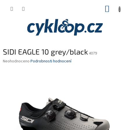
Přejít
NÁKUP
na
obsah
KOŠÍK
SIDI EAGLE 10 grey/black
4079
Průměrné
Neohodnoceno
Podrobnosti hodnocení
hodnocení
produktu
je
0,0
z
5
hvězdiček.