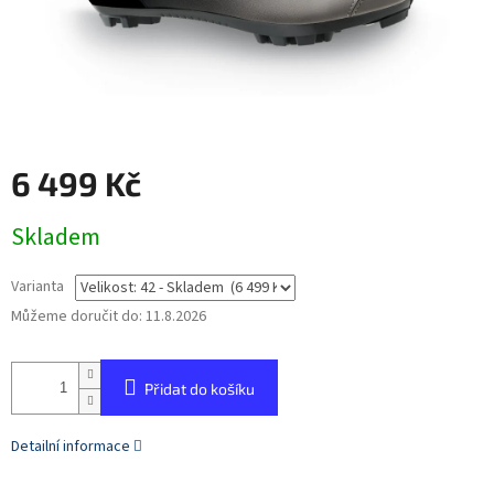
6 499 Kč
Měrná
Skladem
cena:
Varianta
Můžeme doručit do:
11.8.2026
Přidat do košíku
Detailní informace