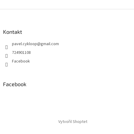
Z
á
p
a
Kontakt
t
pavel.cykloop
@
gmail.com
í
724901108
Facebook
Facebook
Vytvořil Shoptet