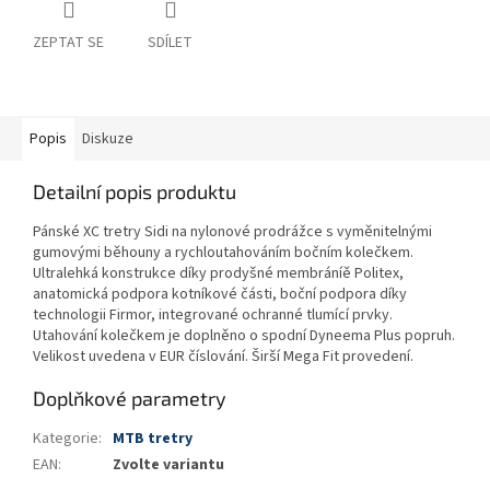
ZEPTAT SE
SDÍLET
Popis
Diskuze
Detailní popis produktu
Pánské XC tretry Sidi na nylonové prodrážce s vyměnitelnými
gumovými běhouny a rychloutahováním bočním kolečkem.
Ultralehká konstrukce díky prodyšné membráníě Politex,
anatomická podpora kotníkové části, boční podpora díky
technologii Firmor, integrované ochranné tlumící prvky.
Utahování kolečkem je doplněno o spodní Dyneema Plus popruh.
Velikost uvedena v EUR číslování. Širší Mega Fit provedení.
Doplňkové parametry
Kategorie
:
MTB tretry
EAN
:
Zvolte variantu