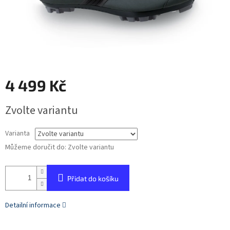
4 499 Kč
Měrná
Zvolte variantu
cena:
Varianta
Můžeme doručit do:
Zvolte variantu
Přidat do košíku
Detailní informace