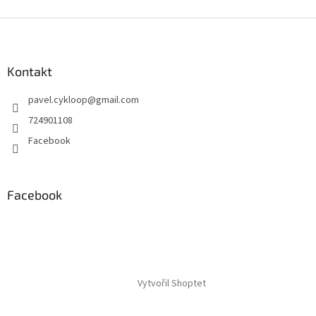
Z
á
p
a
Kontakt
t
pavel.cykloop
@
gmail.com
í
724901108
Facebook
Facebook
Vytvořil Shoptet