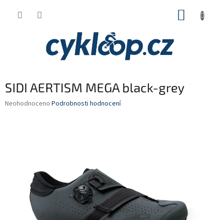
Přejít
NÁKUP
na
obsah
KOŠÍK
SIDI AERTISM MEGA black-grey
Průměrné
Neohodnoceno
Podrobnosti hodnocení
hodnocení
produktu
je
0,0
z
5
hvězdiček.