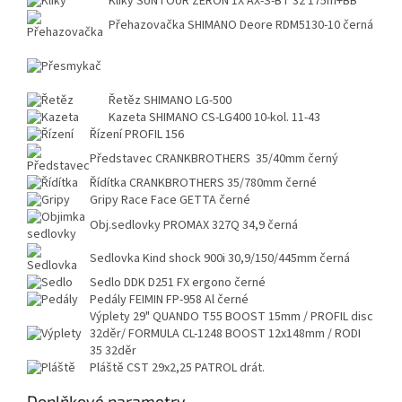
Kliky
SUNTOUR ZERON 1X AX-S-BT 32 175m+BB
Přehazovačka
SHIMANO Deore RDM5130-10 černá
Řetěz
SHIMANO LG-500
Kazeta
SHIMANO CS-LG400 10-kol. 11-43
Řízení
PROFIL 156
Představec
CRANKBROTHERS 35/40mm černý
Řídítka
CRANKBROTHERS 35/780mm černé
Gripy
Race Face GETTA černé
Obj.sedlovky
PROMAX 327Q 34,9 černá
Sedlovka
Kind shock 900i 30,9/150/445mm černá
Sedlo
DDK D251 FX ergono černé
Pedály
FEIMIN FP-958 Al černé
Výplety
29" QUANDO T55 BOOST 15mm / PROFIL disc
32děr/ FORMULA CL-1248 BOOST 12x148mm / RODI
35 32děr
Pláště
CST 29x2,25 PATROL drát.
Doplňkové parametry