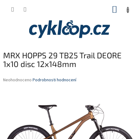
Přejít
NÁKUP
na
obsah
KOŠÍK
MRX HOPPS 29 TB25 Trail DEORE
1x10 disc 12x148mm
Průměrné
Neohodnoceno
Podrobnosti hodnocení
hodnocení
produktu
je
0,0
z
5
hvězdiček.