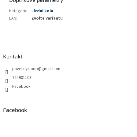
Kategorie
:
Jízdní kola
EAN
:
Zvolte variantu
Z
á
p
a
Kontakt
t
pavel.cykloop
@
gmail.com
í
724901108
Facebook
Facebook