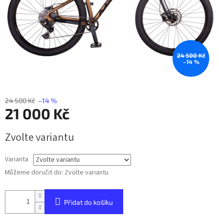
24 500 Kč
–14 %
24 500 Kč
–14 %
21 000 Kč
Měrná
Zvolte variantu
cena:
Varianta
Můžeme doručit do:
Zvolte variantu
Přidat do košíku