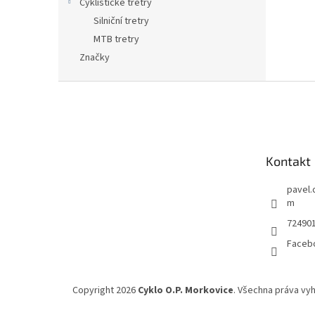
Cyklistické tretry
Silniční tretry
MTB tretry
Značky
Z
á
p
a
t
Kontakt
í
pavel.
m
72490
Faceb
Copyright 2026
Cyklo O.P. Morkovice
. Všechna práva vy