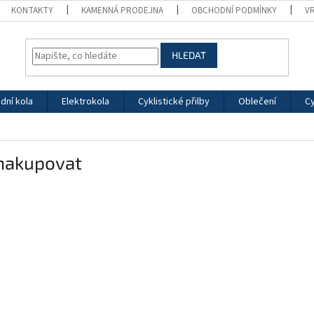
KONTAKTY
KAMENNÁ PRODEJNA
OBCHODNÍ PODMÍNKY
V
HLEDAT
zdní kola
Elektrokola
Cyklistické přilby
Oblečení
Cy
 nakupovat