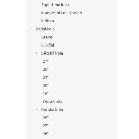
n
Zapletená kola
e
kompletní kola Yoeleo
l
Řidítka
Jízdní kola
Gravel
Silniční
Dětská kola
27"
26"
24"
20"
16"
Odrážedla
Horská kola
29"
27"
26"