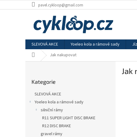
Přejít
pavel.cykloop@gmail.com
na
obsah
SLEVOVÁ AKCE
Yoeleo kola a rámové sady
Jí
Domů
Jak nakupovat
P
Jak
o
Přeskočit
s
Kategorie
kategorie
t
r
SLEVOVÁ AKCE
a
Yoeleo kola a rámové sady
n
silniční rámy
n
í
R11 SUPER LIGHT DISC BRAKE
p
R12 DISC BRAKE
a
gravel rámy