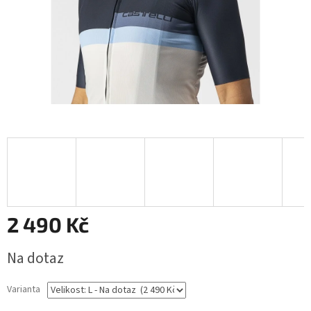
2 490 Kč
Měrná
Na dotaz
cena:
Varianta