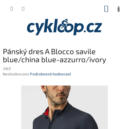
Přejít
NÁKUP
na
obsah
KOŠÍK
Pánský dres A Blocco savile
blue/china blue-azzurro/ivory
3415
Průměrné
Neohodnoceno
Podrobnosti hodnocení
hodnocení
produktu
je
0,0
z
5
hvězdiček.