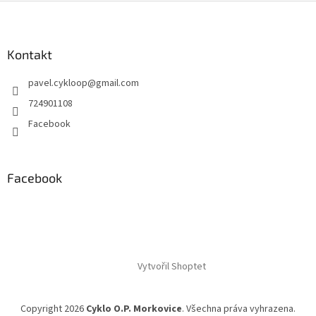
Z
á
p
a
Kontakt
t
pavel.cykloop
@
gmail.com
í
724901108
Facebook
Facebook
Vytvořil Shoptet
Copyright 2026
Cyklo O.P. Morkovice
. Všechna práva vyhrazena.