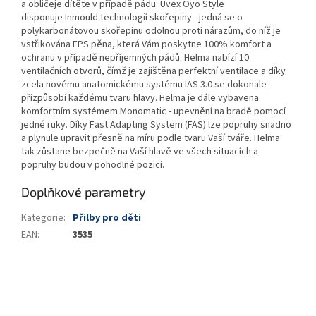
a obličeje dítěte v případě pádu. Uvex Oyo Style
disponuje Inmould technologií skořepiny - jedná se o
polykarbonátovou skořepinu odolnou proti nárazům, do níž je
vstřikována EPS pěna, která Vám poskytne 100% komfort a
ochranu v případě nepříjemných pádů. Helma nabízí 10
ventilačních otvorů, čímž je zajištěna perfektní ventilace a díky
zcela novému anatomickému systému IAS 3.0 se dokonale
přizpůsobí každému tvaru hlavy. Helma je dále vybavena
komfortním systémem Monomatic - upevnění na bradě pomocí
jedné ruky. Díky Fast Adapting System (FAS) lze popruhy snadno
a plynule upravit přesně na míru podle tvaru Vaší tváře. Helma
tak zůstane bezpečně na Vaší hlavě ve všech situacích a
popruhy budou v pohodlné pozici.
Doplňkové parametry
Kategorie
:
Přilby pro děti
EAN
:
3535
Z
á
p