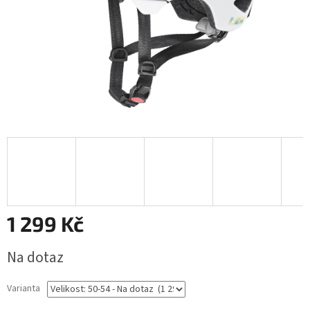
1 299 Kč
Měrná
Na dotaz
cena:
Varianta