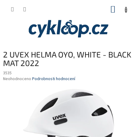
Přejít
NÁKUP
na
obsah
KOŠÍK
2 UVEX HELMA OYO, WHITE - BLACK
MAT 2022
3535
Průměrné
Neohodnoceno
Podrobnosti hodnocení
hodnocení
produktu
je
0,0
z
5
hvězdiček.