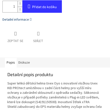
Přidat do košíku
Detailní informace
ZEPTAT SE
SDÍLET
Popis
Diskuze
Detailní popis produktu
Super lehká dětská helma Uvex Oyo s inovativní vložkou Uvex
KID PROtect umístěnou v zadní části helmy pro vyšší míru
ochrany a zabránění sklouznutí z opěradla sedačky. Silikonová
vložka je v případě potřeby zaměnitelná s Plug-in LED světlem,
které lze dokoupit (S4191150500). Inovativní štítek xTRA
Shield zabudovaný do EPS materiálu helmy zvyšuje ochranu čela