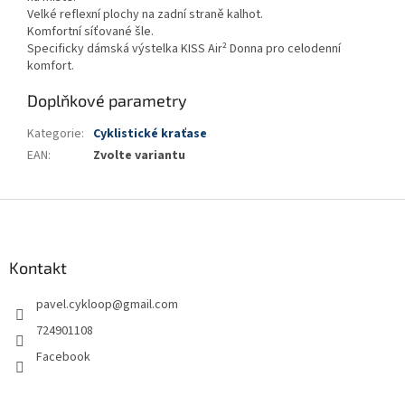
Velké reflexní plochy na zadní straně kalhot.
Komfortní síťované šle.
Specificky dámská výstelka KISS Air² Donna pro celodenní
komfort.
Doplňkové parametry
Kategorie
:
Cyklistické kraťase
EAN
:
Zvolte variantu
Z
á
p
a
Kontakt
t
pavel.cykloop
@
gmail.com
í
724901108
Facebook