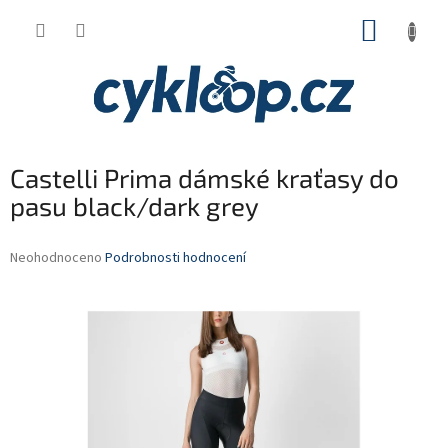
Přejít
NÁKUP
na
obsah
KOŠÍK
Castelli Prima dámské kraťasy do
pasu black/dark grey
Průměrné
Neohodnoceno
Podrobnosti hodnocení
hodnocení
produktu
je
0,0
z
5
hvězdiček.