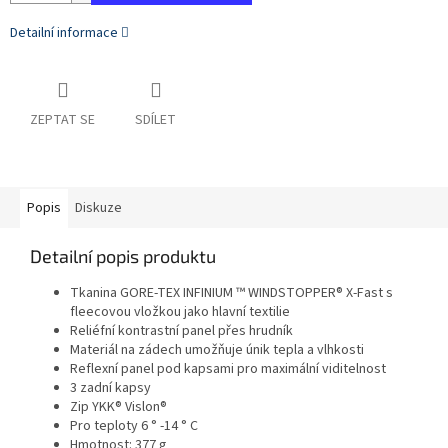
Detailní informace
ZEPTAT SE
SDÍLET
Popis
Diskuze
Detailní popis produktu
Tkanina GORE-TEX INFINIUM ™ WINDSTOPPER® X-Fast s
fleecovou vložkou jako hlavní textilie
Reliéfní kontrastní panel přes hrudník
Materiál na zádech umožňuje únik tepla a vlhkosti
Reflexní panel pod kapsami pro maximální viditelnost
3 zadní kapsy
Zip YKK® Vislon®
Pro teploty 6 ° -14 ° C
Hmotnost: 377 g