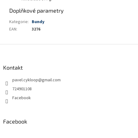
Doplňkové parametry
Kategorie
:
Bundy
EAN
:
3276
Z
á
p
a
Kontakt
t
pavel.cykloop
@
gmail.com
í
724901108
Facebook
Facebook