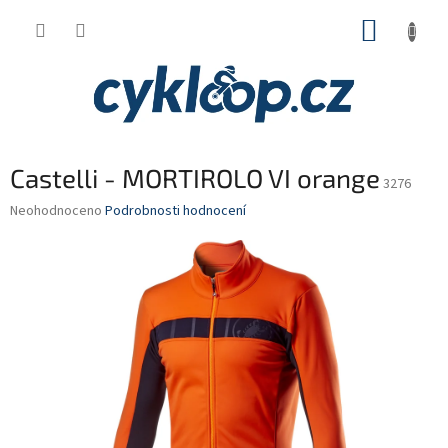
Přejít
NÁKUP
na
obsah
KOŠÍK
Castelli - MORTIROLO VI orange
3276
Průměrné
Neohodnoceno
Podrobnosti hodnocení
hodnocení
produktu
je
0,0
z
5
hvězdiček.