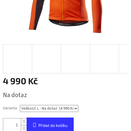
4 990 Kč
Měrná
Na dotaz
cena:
Varianta
Přidat do košíku