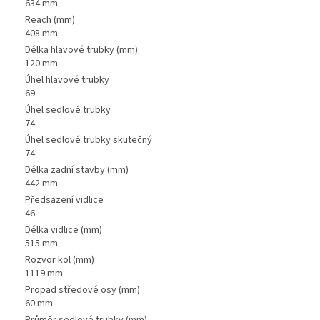
634 mm
Reach (mm)
408 mm
Délka hlavové trubky (mm)
120 mm
Úhel hlavové trubky
69
Úhel sedlové trubky
74
Úhel sedlové trubky skutečný
74
Délka zadní stavby (mm)
442 mm
Předsazení vidlice
46
Délka vidlice (mm)
515 mm
Rozvor kol (mm)
1119 mm
Propad středové osy (mm)
60 mm