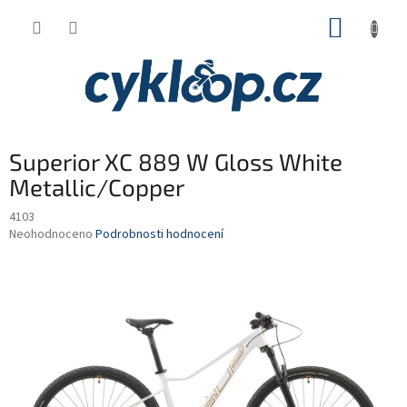
Přejít
NÁKUP
na
obsah
KOŠÍK
Superior XC 889 W Gloss White
Metallic/Copper
4103
Průměrné
Neohodnoceno
Podrobnosti hodnocení
hodnocení
produktu
je
0,0
z
5
hvězdiček.