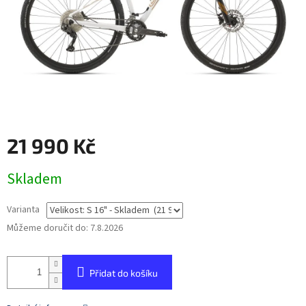
21 990 Kč
Měrná
Skladem
cena:
Varianta
Můžeme doručit do:
7.8.2026
Přidat do košíku