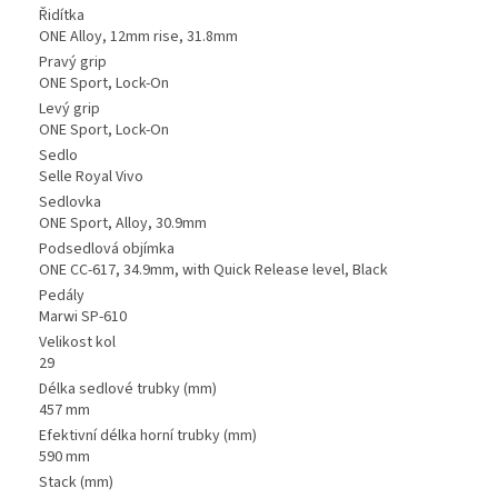
Řidítka
ONE Alloy, 12mm rise, 31.8mm
Pravý grip
ONE Sport, Lock-On
Levý grip
ONE Sport, Lock-On
Sedlo
Selle Royal Vivo
Sedlovka
ONE Sport, Alloy, 30.9mm
Podsedlová objímka
ONE CC-617, 34.9mm, with Quick Release level, Black
Pedály
Marwi SP-610
Velikost kol
29
Délka sedlové trubky (mm)
457 mm
Efektivní délka horní trubky (mm)
590 mm
Stack (mm)