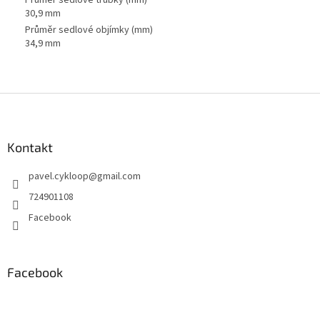
Průměr sedlové trubky (mm)
30,9 mm
Průměr sedlové objímky (mm)
34,9 mm
Z
á
p
a
Kontakt
t
pavel.cykloop
@
gmail.com
í
724901108
Facebook
Facebook