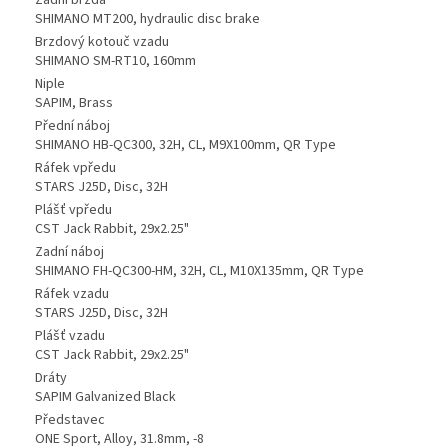
Zadní brzda
SHIMANO MT200, hydraulic disc brake
Brzdový kotouč vzadu
SHIMANO SM-RT10, 160mm
Niple
SAPIM, Brass
Přední náboj
SHIMANO HB-QC300, 32H, CL, M9X100mm, QR Type
Ráfek vpředu
STARS J25D, Disc, 32H
Plášť vpředu
CST Jack Rabbit, 29x2.25"
Zadní náboj
SHIMANO FH-QC300-HM, 32H, CL, M10X135mm, QR Type
Ráfek vzadu
STARS J25D, Disc, 32H
Plášť vzadu
CST Jack Rabbit, 29x2.25"
Dráty
SAPIM Galvanized Black
Představec
ONE Sport, Alloy, 31.8mm, -8