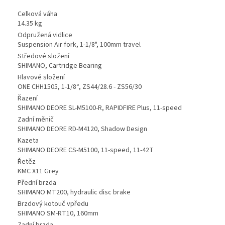
Celková váha
14.35 kg
Odpružená vidlice
Suspension Air fork, 1-1/8", 100mm travel
Středové složení
SHIMANO, Cartridge Bearing
Hlavové složení
ONE CHH1505, 1-1/8“, ZS44/28.6 - ZS56/30
Řazení
SHIMANO DEORE SL-M5100-R, RAPIDFIRE Plus, 11-speed
Zadní měnič
SHIMANO DEORE RD-M4120, Shadow Design
Kazeta
SHIMANO DEORE CS-M5100, 11-speed, 11-42T
Řetěz
KMC X11 Grey
Přední brzda
SHIMANO MT200, hydraulic disc brake
Brzdový kotouč vpředu
SHIMANO SM-RT10, 160mm